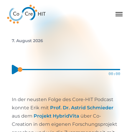
7. August 2026
00:00
In der neusten Folge des Core-HIT Podcast
konnte Erik mit
Prof. Dr. Astrid Schmieder
aus dem
Projekt HybridVita
über Co-
Creation in dem eigenen Forschungsprojekt