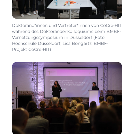
Doktorand*innen und Vertreter*innen von CoCre-HIT
während des Doktorandenkolloquiums beim BMBF-
Vernetzungssymposium in Düsseldorf (Foto:
Hochschule Düsseldorf, Lisa Bongartz, BMBF-
Projekt CoCre-HIT)