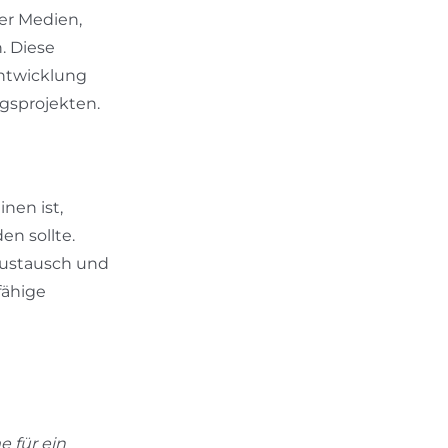
er Medien,
. Diese
Entwicklung
gsprojekten.
nen ist,
n sollte.
 Austausch und
fähige
e für ein