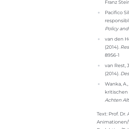
Franz Stei
Pacifico Sil
responsibl
Policy an
van den Hov
(2014).
Res
8956-1
van Rest, J
(2014).
Des
Wanka, A.,
kritischen
Achten Al
Text: Prof. Dr
Animationen/S