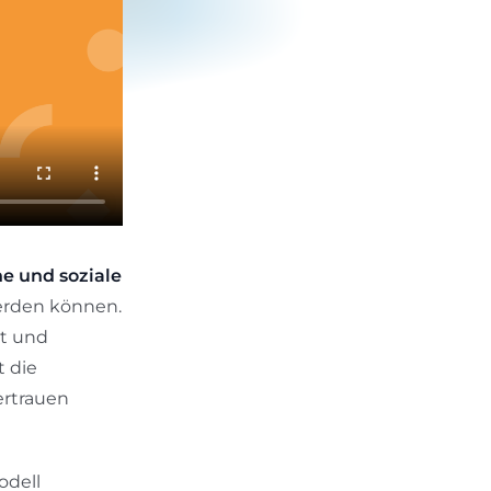
he und soziale
rden können.
et und
t die
ertrauen
odell