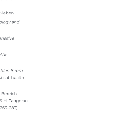
-leben
ology and
nsitive
RTE
ht in Ihrem
si-sat-health-
 Bereich
 & H. Fangerau
 263–283).