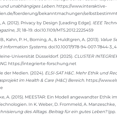
und unabhängiges Leben.
https://www.interaktive-
ien.de/foerderung/bekanntmachungen/selbstbestimmt
 A. (2012). Privacy by Design [Leading Edge].
IEEE Techn
agazine
,
31
, 18–19. doi:10.1109/MTS.2012.2225459
., Kahn, P. H., Borning, A., & Huldtgren, A. (2013).
Value Se
d Information Systems
. doi:10.1007/978-94-007-7844-3_4
eine-Universität Düsseldorf. (2025).
CLUSTER INTEGRIE
NG.
https://integrierte-forschung.net
e der Medien. (2024).
ELSI-SAT H&C. Mehr Ethik und Rec
sprojekt im Health & Care (H&C) Bereich
. https://www.el
de
e, A. (2015). MEESTAR: Ein Modell angewandter Ethik im
 Technologien. In K. Weber, D. Frommeld, A. Manzeschke,
hnisierung des Alltags. Beitrag für ein gutes Leben?
(pp.