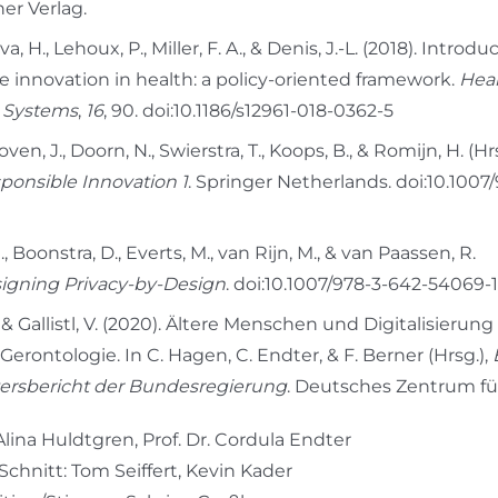
ner Verlag.
va, H., Lehoux, P., Miller, F. A., & Denis, J.-L. (2018). Introdu
e innovation in health: a policy-oriented framework.
Hea
d Systems
,
16
, 90. doi:10.1186/s12961-018-0362-5
en, J., Doorn, N., Swierstra, T., Koops, B., & Romijn, H. (Hrs
ponsible Innovation 1
. Springer Netherlands. doi:10.1007
., Boonstra, D., Everts, M., van Rijn, M., & van Paassen, R.
igning Privacy-by-Design
. doi:10.1007/978-3-642-54069-
 & Gallistl, V. (2020). Ältere Menschen und Digitalisierung
 Gerontologie. In C. Hagen, C. Endter, & F. Berner (Hrsg.),
tersbericht der Bundesregierung
. Deutsches Zentrum für
. Alina Huldtgren, Prof. Dr. Cordula Endter
chnitt: Tom Seiffert, Kevin Kader