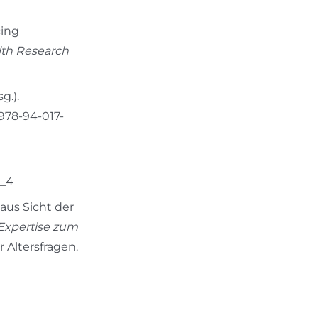
cing
lth Research
g.).
/978-94-017-
1_4
 aus Sicht der
Expertise zum
 Altersfragen.