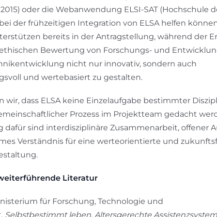
 2015) oder die Webanwendung ELSI-SAT (Hochschule d
 bei der frühzeitigen Integration von ELSA helfen können
rstützen bereits in der Antragstellung, während der 
r ethischen Bewertung von Forschungs- und Entwicklun
echnikentwicklung nicht nur innovativ, sondern auch
svoll und wertebasiert zu gestalten.
 wir, dass ELSA keine Einzelaufgabe bestimmter Diszipli
emeinschaftlicher Prozess im Projektteam gedacht werde
 dafür sind interdisziplinäre Zusammenarbeit, offener
es Verständnis für eine werteorientierte und zukunfts
estaltung.
weiterführende Literatur
isterium für Forschung, Technologie und
t.
Selbstbestimmt leben.
Altersgerechte Assistenzsystem