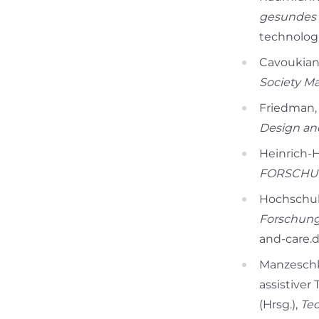
gesundes 
technolog
Cavoukian,
Society M
Friedman, B
Design an
Heinrich-H
FORSCHU
Hochschul
Forschung
and-care.
Manzeschk
assistiver
(Hrsg.),
Tec