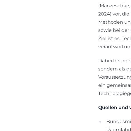
(Manzeschke,
2024) vor, die
Methoden unte
sowie bei de
Ziel ist es, T
verantwortung
Dabei betonen
sondern als g
Voraussetzung
ein gemeinsam
Technologieg
Quellen und 
Bundesmin
Raumfahr